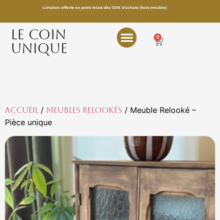
Livraison offerte en point relais dès 120€ d’achats (hors meuble)
LE COIN
0
UNIQUE
/
/ Meuble Relooké –
Accueil
Meubles relookés
Pièce unique