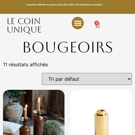
Livraison offerte en point relais dès 120€ d’achats (hors meuble)
LE COIN
0
UNIQUE
Bougeoirs
11 résultats affichés