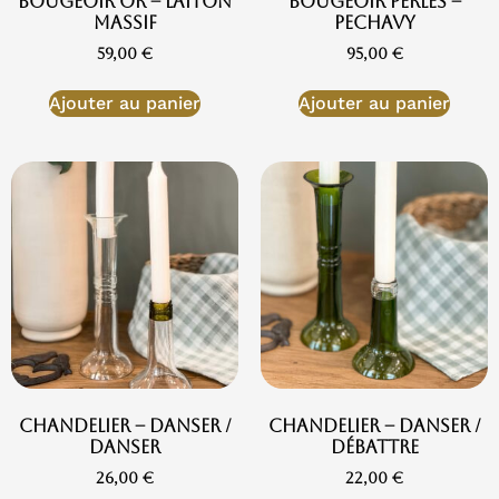
Bougeoir Or – Laiton
Bougeoir perles –
massif
Pechavy
59,00
€
95,00
€
Ajouter au panier
Ajouter au panier
Chandelier – Danser /
Chandelier – Danser /
Danser
Débattre
26,00
€
22,00
€