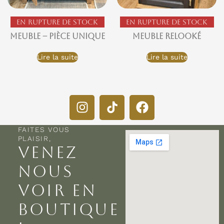
En rupture de stock
En rupture de stock
Meuble – Pièce Unique
Meuble relooké
Lire la suite
Lire la suite
FAITES VOUS
PLAISIR,
VENEZ
NOUS
VOIR EN
BOUTIQUE