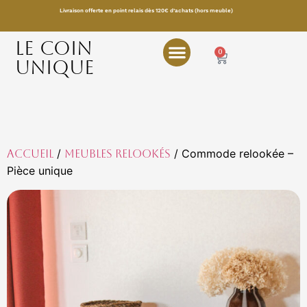
Livraison offerte en point relais dès 120€ d’achats (hors meuble)
LE COIN
0
UNIQUE
/
/ Commode relookée –
Accueil
Meubles relookés
Pièce unique