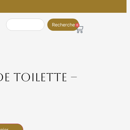
euble)
Rechercher
0
e toilette –
nier