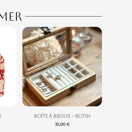
imer
x
Boîte à bijoux – Rotin
35,00
€