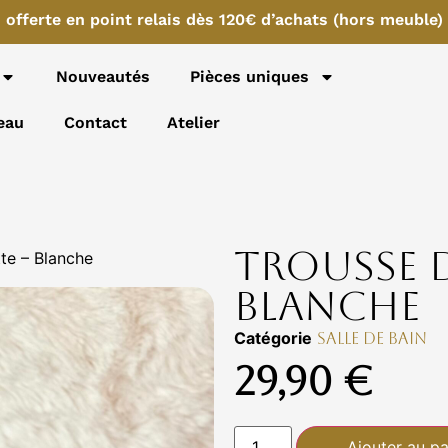
n offerte en point relais dès 120€ d’achats (hors m
Nouveautés
Pièces uniques
eau
Contact
Atelier
Trousse d
tte – Blanche
Blanche
Catégorie
Salle de bain
29,90
€
Ajouter au pa