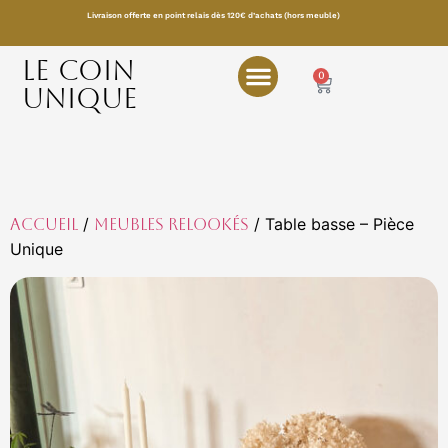
Livraison offerte en point relais dès 120€ d’achats (hors meuble)
LE COIN
0
UNIQUE
/
/ Table basse – Pièce
Accueil
Meubles relookés
Unique