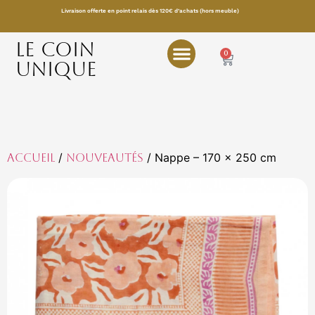
Livraison offerte en point relais dès 120€ d’achats (hors meuble)
LE COIN
0
UNIQUE
/
/ Nappe – 170 x 250 cm
Accueil
Nouveautés