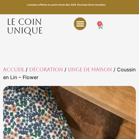
Livraison offerte en point relais dès 120€ d’achats (hors meuble)
LE COIN
0
UNIQUE
/
/
/ Coussin
Accueil
Décoration
Linge de maison
en Lin – Flower