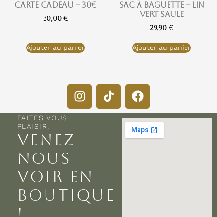
Carte cadeau – 30€
Sac à baguette – Lin
vert saule
30,00
€
29,90
€
Ajouter au panier
Ajouter au panier
FAITES VOUS
PLAISIR,
VENEZ
NOUS
VOIR EN
BOUTIQUE
!