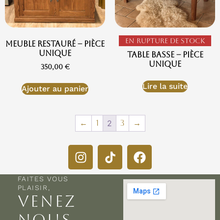
En rupture de stock
Meuble restauré – Pièce
Unique
Table basse – Pièce
Unique
350,00
€
Lire la suite
Ajouter au panier
←
1
2
3
→
FAITES VOUS
PLAISIR,
VENEZ
NOUS