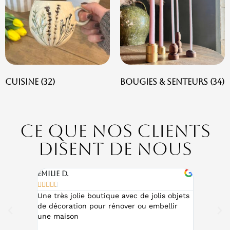
Cuisine
(32)
Bougies & senteurs
(34)
Ce que nos clients
disent de nous
Emilie D.
Nathali










 qualité
Une très jolie boutique avec de jolis objets
Top ! Bou
ix pour
de décoration pour rénover ou embellir
originau
rer sa
une maison
Propriét
ment
souhaite