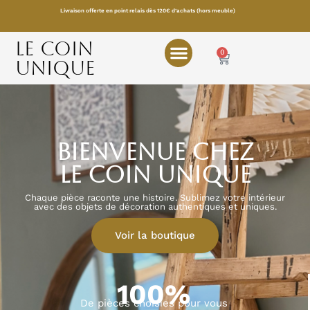
Livraison offerte en point relais dès 120€ d’achats (hors meuble)
LE COIN
0
UNIQUE
Bienvenue chez
Le Coin Unique
Chaque pièce raconte une histoire. Sublimez votre intérieur
avec des objets de décoration authentiques et uniques.
Voir la boutique
100%
De pièces choisies pour vous